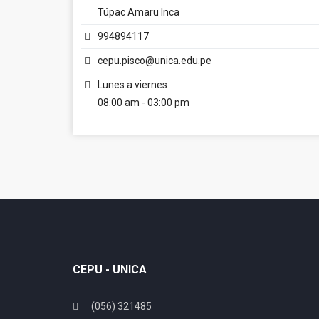
Túpac Amaru Inca
994894117
cepu.pisco@unica.edu.pe
Lunes a viernes
08:00 am - 03:00 pm
CEPU - UNICA
(056) 321485